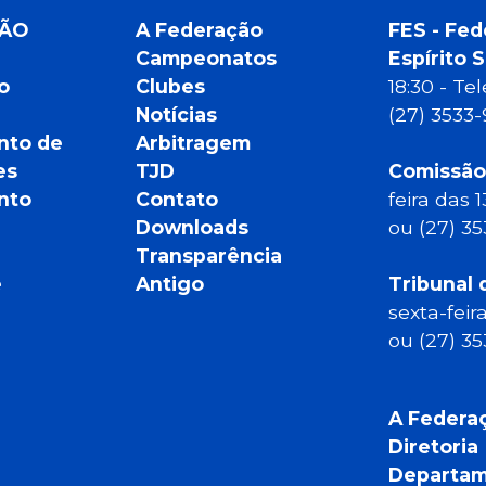
ÇÃO
A Federação
FES - Fed
Campeonatos
Espírito 
o
Clubes
18:30 - T
Notícias
(27) 3533
nto de
Arbitragem
es
TJD
Comissão
nto
Contato
feira das 
Downloads
ou (27) 3
Transparência
e
Antigo
Tribunal 
sexta-feir
ou (27) 3
A Federa
Diretoria
Departam