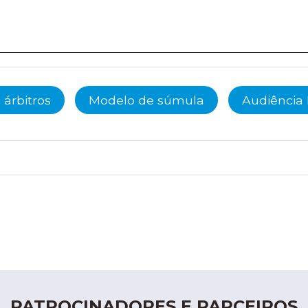
 árbitros
Modelo de súmula
Audiência 
PATROCINADORES E PARCEIROS