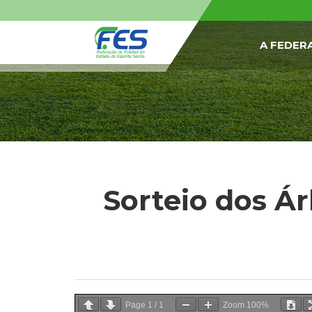
A FEDER
Sorteio dos Ár
Page
1
/
1
Zoom
100%