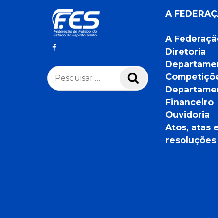
A FEDERA
A Federaçã
Diretoria
Departame
Pesquisar
Competiçõ
Pesquisar
por:
Departame
Financeiro
Ouvidoria
Atos, atas 
resoluções