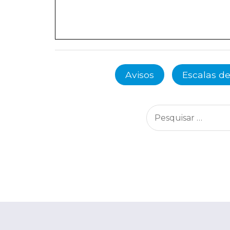
Avisos
Escalas de
Pesquisar
por: