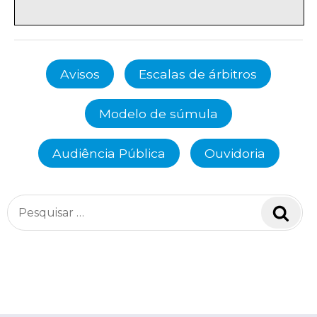
Avisos
Escalas de árbitros
Modelo de súmula
Audiência Pública
Ouvidoria
Pesquisar
Pesq
por: