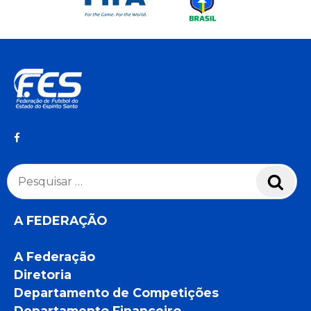
Pesquisar
Pesq
por:
A FEDERAÇÃO
A Federação
Diretoria
Departamento de Competições
Departamento Financeiro