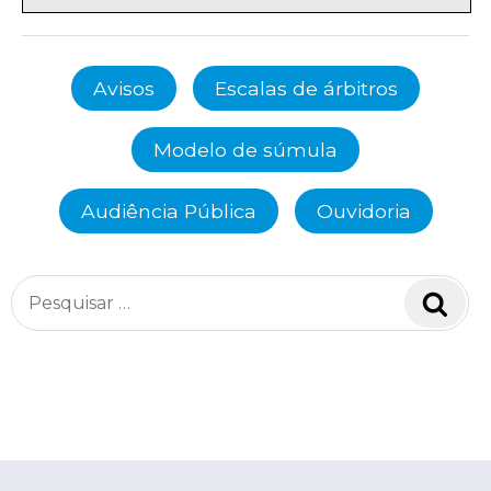
Avisos
Escalas de árbitros
Modelo de súmula
Audiência Pública
Ouvidoria
Pesquisar
Pesq
por: