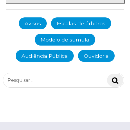
Avisos
Escalas de árbitros
Modelo de súmula
Audiência Pública
Ouvidoria
Pesquisar
Pesq
por: