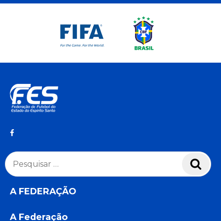
Pesquisar
Pesq
por:
A FEDERAÇÃO
A Federação