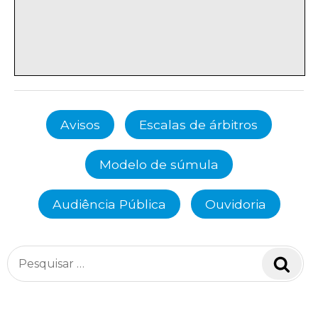
Avisos
Escalas de árbitros
Modelo de súmula
Audiência Pública
Ouvidoria
Pesquisar
Pesq
por: