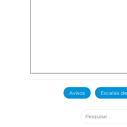
Avisos
Escalas de
Pesquisar
por: