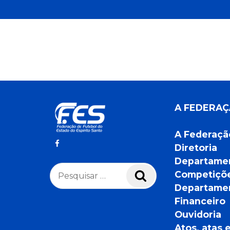
A FEDERA
A Federaçã
Diretoria
Departame
Pesquisar
Competiçõ
Pesquisar
por:
Departame
Financeiro
Ouvidoria
Atos, atas 