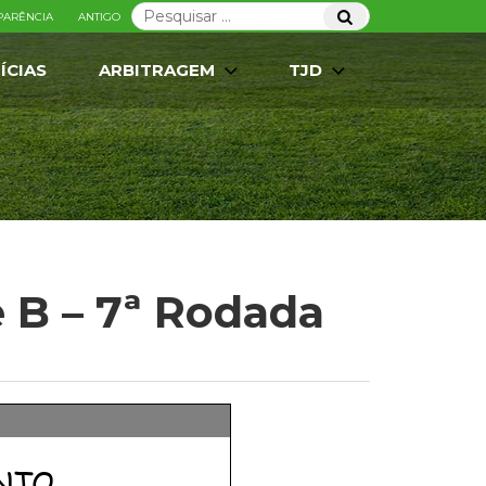
Pesquisar
Pesquisar
PARÊNCIA
ANTIGO
por:
ÍCIAS
ARBITRAGEM
TJD
e B – 7ª Rodada