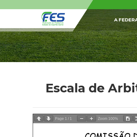
A FEDER
Escala de Arbi
Page
1
/
1
Zoom
100%