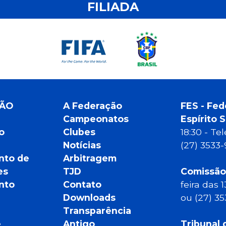
FILIADA
ÇÃO
A Federação
FES - Fed
Campeonatos
Espírito 
o
Clubes
18:30 - T
Notícias
(27) 3533
nto de
Arbitragem
es
TJD
Comissão
nto
Contato
feira das 
Downloads
ou (27) 3
Transparência
e
Antigo
Tribunal 