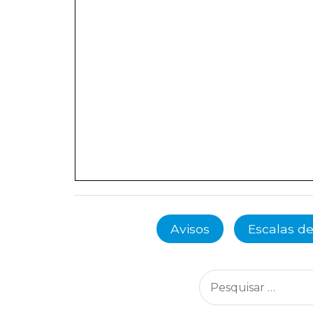
Avisos
Escalas de
Pesquisar
por: