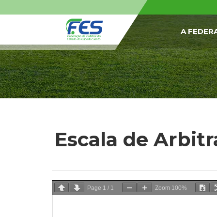
A FEDER
Escala de Arbit
Page
1
/
1
Zoom
100%