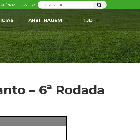
Pesquisar
Pesquisar
PARÊNCIA
ANTIGO
por:
ÍCIAS
ARBITRAGEM
TJD
anto – 6ª Rodada