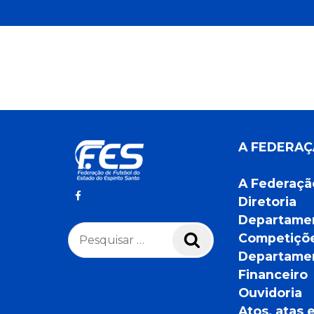
A FEDERA
A Federaçã
Diretoria
Departame
Pesquisar
Competiçõ
Pesquisar
por:
Departame
Financeiro
Ouvidoria
Atos, atas 