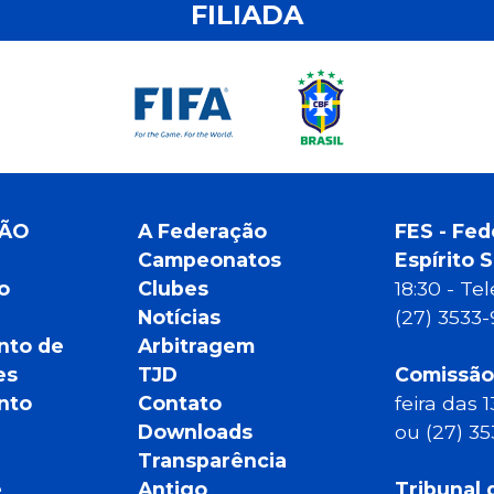
FILIADA
ÇÃO
A Federação
FES - Fed
Campeonatos
Espírito 
o
Clubes
18:30 - T
Notícias
(27) 3533
nto de
Arbitragem
es
TJD
Comissão
nto
Contato
feira das 
Downloads
ou (27) 3
Transparência
e
Antigo
Tribunal 