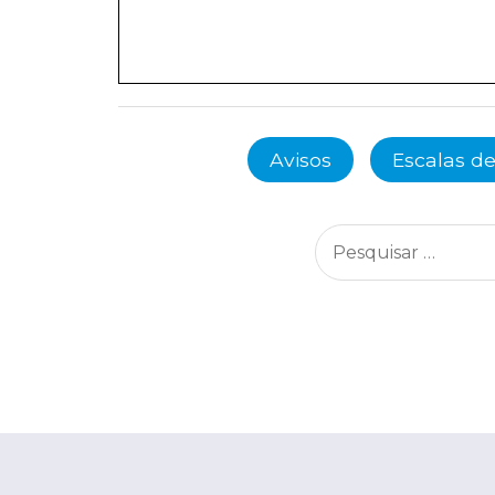
Avisos
Escalas de
Pesquisar
por: