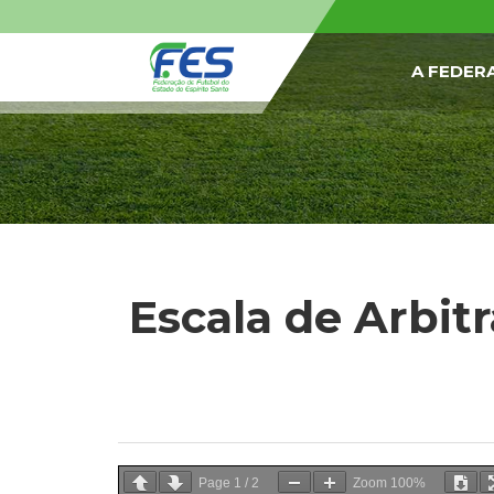
A FEDER
Escala de Arbi
Page
1
/
2
Zoom
100%