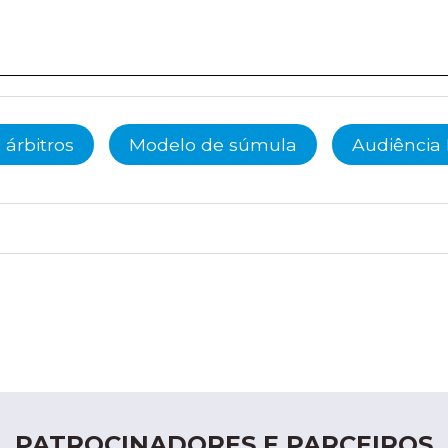
 árbitros
Modelo de súmula
Audiência 
PATROCINADORES E PARCEIROS