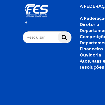
A FEDERA
A Federaçã
Diretoria
Departame
Pesquisar
Competiçõ
Pesquisar
por:
Departame
Financeiro
Ouvidoria
Atos, atas 
resoluções