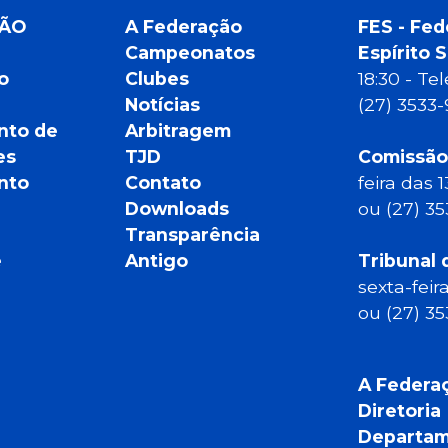
ÇÃO
A Federação
FES - Fed
Campeonatos
Espírito 
o
Clubes
18:30 - T
Notícias
(27) 3533
nto de
Arbitragem
es
TJD
Comissão
nto
Contato
feira das 
Downloads
ou (27) 3
Transparência
e
Antigo
Tribunal 
sexta-feir
ou (27) 3
A Federa
Diretoria
Departam