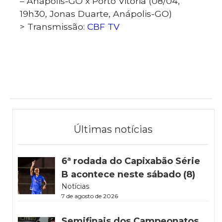
– Anápolis-GO x Porto Vitória (08/04,
19h30, Jonas Duarte, Anápolis-GO)
> Transmissão:
CBF TV
Últimas notícias
6ª rodada do Capixabão Série
B acontece neste sábado (8)
Notícias
7 de agosto de 2026
Semifinais dos Campeonatos