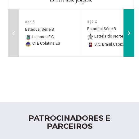
Últimos jogos
ago 2
ago 5
Estadual Série B
Estadual Série B
Estrela do Norte F.C.
2
Linhares F.C.
CTE Colatina ES
S.C. Brasil Capixaba
0
PATROCINADORES E
PARCEIROS