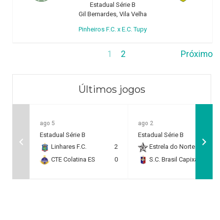
Estadual Série B
Gil Bernardes, Vila Velha
Pinheiros F.C. x E.C. Tupy
1
2
Próximo
Últimos jogos
ago 5
ago 2
Estadual Série B
Estadual Série B
Linhares F.C.
2
Estrela do Norte F.C.
2
CTE Colatina ES
0
S.C. Brasil Capixaba
0