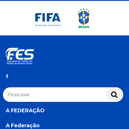
Pesquisar
Pesq
por:
A FEDERAÇÃO
A Federação