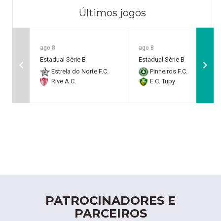
Últimos jogos
ago 8
ago 8
Estadual Série B
Estadual Série B
Estrela do Norte F.C.
Pinheiros F.C.
Rive A.C.
E.C. Tupy
PATROCINADORES E
PARCEIROS