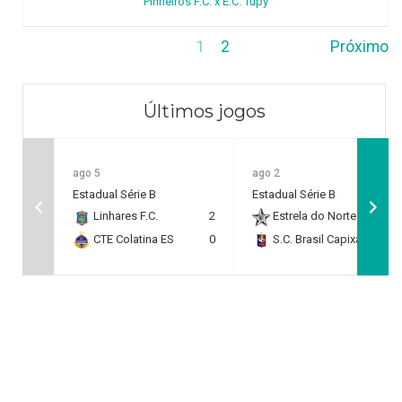
Pinheiros F.C. x E.C. Tupy
1
2
Próximo
Últimos jogos
ago 5
ago 2
Estadual Série B
Estadual Série B
Linhares F.C.
2
Estrela do Norte F.C.
2
CTE Colatina ES
0
S.C. Brasil Capixaba
0