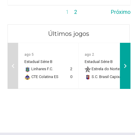
1
2
Próximo
Últimos jogos
ago 5
ago 2
Estadual Série B
Estadual Série B
Linhares F.C.
2
Estrela do Norte F.C.
2
CTE Colatina ES
0
S.C. Brasil Capixaba
0