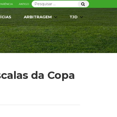
Pesquisar
Pesquisar
PARÊNCIA
ANTIGO
por:
ÍCIAS
ARBITRAGEM
TJD
calas da Copa