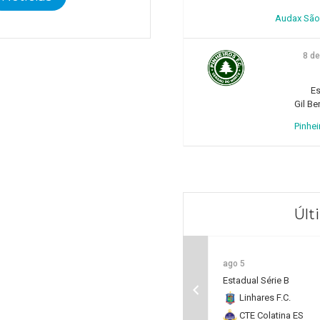
Audax São 
8 d
Es
Gil Be
Pinhei
Últ
ago 5
Estadual Série B
Linhares F.C.
CTE Colatina ES