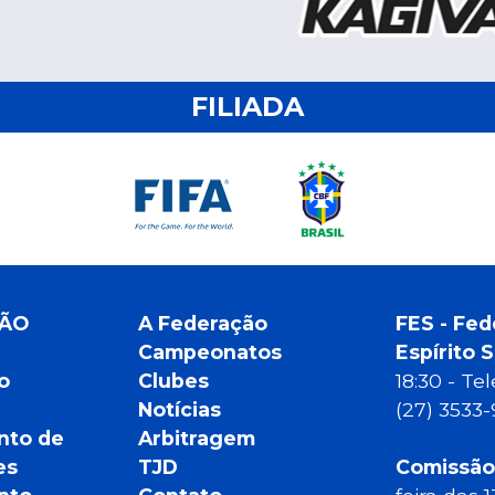
FILIADA
ÇÃO
A Federação
FES - Fed
Campeonatos
Espírito 
o
Clubes
18:30 - T
Notícias
(27) 3533
nto de
Arbitragem
es
TJD
Comissão