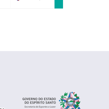
RP Academy
0