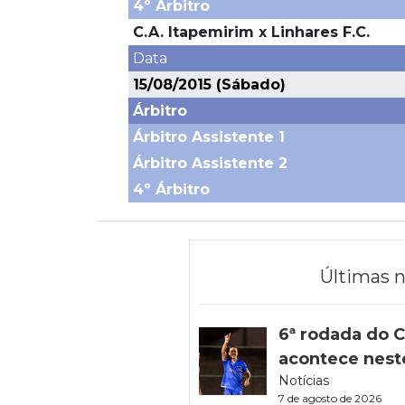
4º Árbitro
C.A. Itapemirim x Linhares F.C.
Data
15/08/2015 (Sábado)
Árbitro
Árbitro Assistente 1
Árbitro Assistente 2
4º Árbitro
Últimas n
6ª rodada do C
acontece nest
Notícias
7 de agosto de 2026