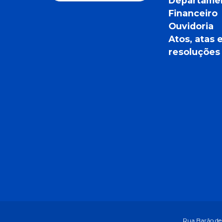
Departame
Financeiro
Ouvidoria
Atos, atas 
resoluções
Rua Barão de 