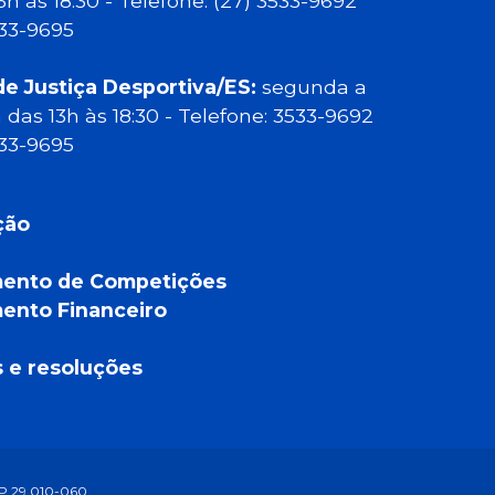
13h às 18:30 - Telefone: (27) 3533-9692
533-9695
de Justiça Desportiva/ES:
segunda a
a das 13h às 18:30 - Telefone: 3533-9692
533-9695
ção
ento de Competições
ento Financeiro
a
s e resoluções
CEP 29.010-060