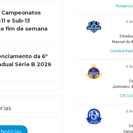
Pinheiros F
s Campeonatos
11 e Sub-13
8 d
e fim de semana
Estadua
Manoel de Ar
Coimbra Realfo
enciamento da 6ª
adual Série B 2026
8 d
Es
Justiniano d
CTE Col
rias
8 d
Es
Notícias
Sern