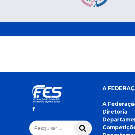
A FEDERA
A Federaçã
Diretoria
Departame
Pesquisar
Competiçõ
Pesquisar
por: