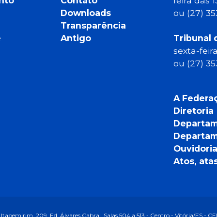
nto
Contato
feira das 
Downloads
ou (27) 3
Transparência
e
Antigo
Tribunal 
sexta-feir
ou (27) 3
A Federa
Diretoria
Departam
Departam
Ouvidori
Atos, ata
Itapemirim, 209, Ed. Álvares Cabral, Salas 504 a 513 - Centro - Vitória/ES - 