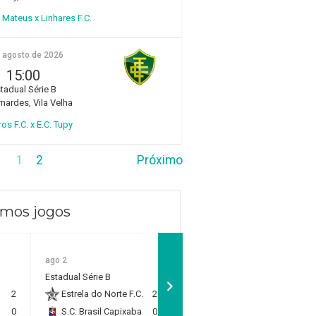
Mateus x Linhares F.C.
e agosto de 2026
15:00
tadual Série B
rnardes, Vila Velha
ros F.C. x E.C. Tupy
1
2
Próximo
imos jogos
ago 2
ago 2
Estadual Sub 11 - Quartas
Estadual Série B
de Final
2
Estrela do Norte F.C.
2
Rio Branco F.C.
1
0
S.C. Brasil Capixaba
0