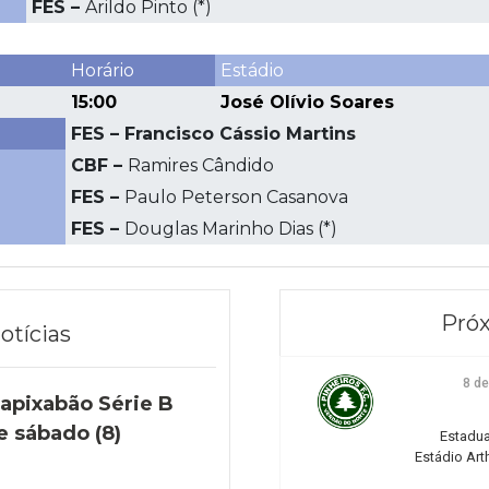
FES –
Arildo Pinto (*)
Horário
Estádio
15:00
José Olívio Soares
FES – Francisco Cássio Martins
CBF –
Ramires Cândido
FES –
Paulo Peterson Casanova
FES –
Douglas Marinho Dias (*)
Próx
otícias
8 d
apixabão Série B
e sábado (8)
Estadua
Estádio Art