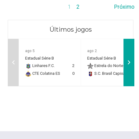
1
2
Próximo
Últimos jogos
ago 5
ago 2
Estadual Série B
Estadual Série B
Linhares F.C.
2
Estrela do Norte F.C.
2
CTE Colatina ES
0
S.C. Brasil Capixaba
0