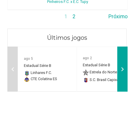
Pinheiros F.C. x E.C. Tupy
1
2
Próximo
Últimos jogos
ago 2
ago 5
Estadual Série B
Estadual Série B
Estrela do Norte F.C.
2
Linhares F.C.
CTE Colatina ES
S.C. Brasil Capixaba
0