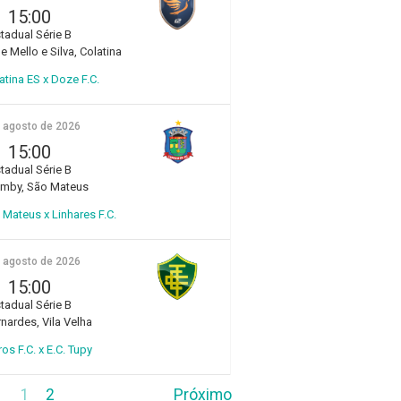
15:00
tadual Série B
e Mello e Silva, Colatina
atina ES x Doze F.C.
e agosto de 2026
15:00
tadual Série B
amby, São Mateus
Mateus x Linhares F.C.
e agosto de 2026
15:00
tadual Série B
rnardes, Vila Velha
ros F.C. x E.C. Tupy
1
2
Próximo