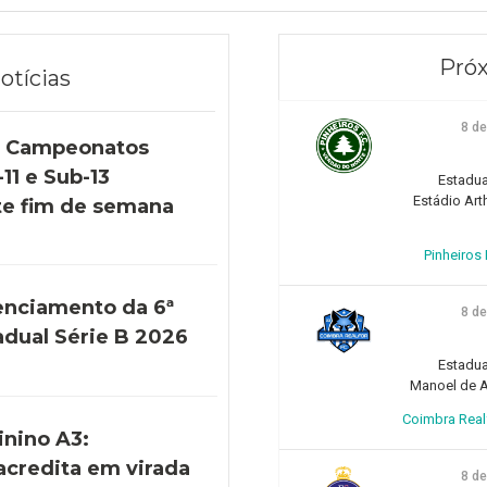
Próx
otícias
8 d
s Campeonatos
11 e Sub-13
Estadua
Estádio Art
e fim de semana
Pinheiros F
enciamento da 6ª
8 d
adual Série B 2026
Estadua
Manoel de Ar
Coimbra Realfo
inino A3:
acredita em virada
8 d