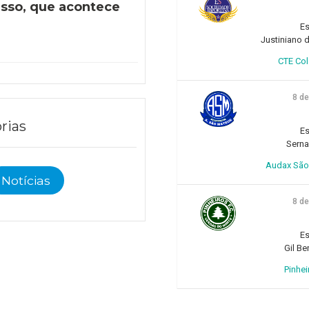
esso, que acontece
)
Es
Justiniano d
CTE Col
8 d
rias
Es
Sern
Audax São 
Notícias
8 d
Es
Gil Be
Pinhei