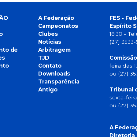
ÇÃO
A Federação
FES - Fed
Campeonatos
Espírito 
o
Clubes
18:30 - T
Notícias
(27) 3533
nto de
Arbitragem
es
TJD
Comissão
nto
Contato
feira das 
Downloads
ou (27) 3
Transparência
e
Antigo
Tribunal 
sexta-feir
ou (27) 3
A Federa
Diretoria