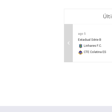
Últ
ago 5
Estadual Série B
Linhares F.C.
CTE Colatina ES