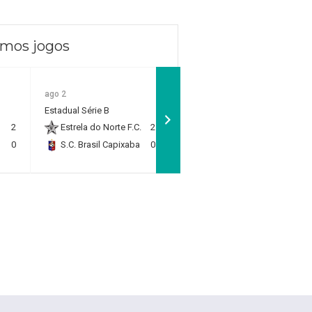
imos jogos
ago 2
ago 2
Estadual Sub 11 - Quartas
Estadual Série B
de Final
2
Estrela do Norte F.C.
2
Rio Branco F.C.
1
0
S.C. Brasil Capixaba
0
RP Academy
0