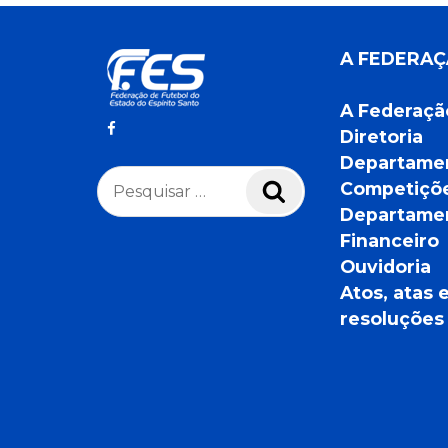
A FEDERA
A Federaçã
Diretoria
Departame
Pesquisar
Competiçõ
Pesquisar
por:
Departame
Financeiro
Ouvidoria
Atos, atas 
resoluções