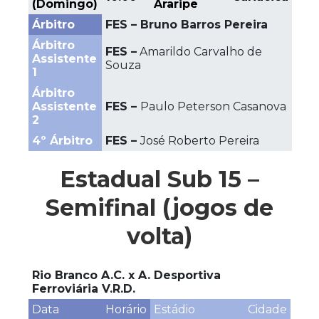
(Domingo)
Araripe
Árbitro
FES – Bruno Barros Pereira
Árbitro
FES –
Amarildo Carvalho de
Assistente
Souza
1
Árbitro
Assistente
FES –
Paulo Peterson Casanova
2
4º Árbitro
FES –
José Roberto Pereira
Estadual Sub 15 –
Semifinal (jogos de
volta)
Rio Branco A.C. x A. Desportiva
Ferroviária V.R.D.
Data
Horário
Estádio
Cidade