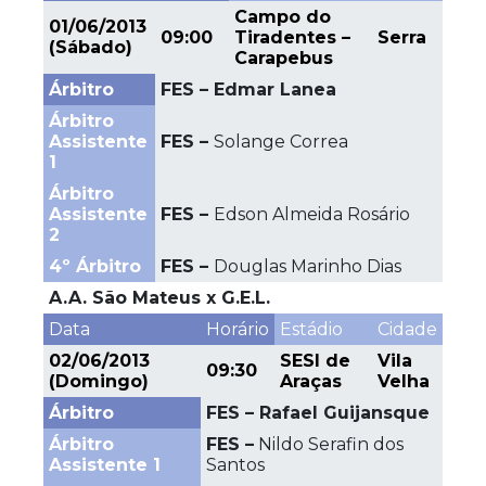
Campo do
01/06/2013
09:00
Tiradentes –
Serra
(Sábado)
Carapebus
Árbitro
FES – Edmar Lanea
Árbitro
Assistente
FES –
Solange Correa
1
Árbitro
Assistente
FES –
Edson Almeida Rosário
2
4º Árbitro
FES –
Douglas Marinho Dias
A.A. São Mateus x G.E.L.
Data
Horário
Estádio
Cidade
02/06/2013
SESI de
Vila
09:30
(Domingo)
Araças
Velha
Árbitro
FES – Rafael Guijansque
Árbitro
FES –
Nildo Serafin dos
Assistente 1
Santos