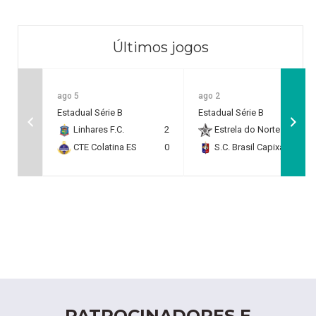
Últimos jogos
ago 5
ago 2
Estadual Série B
Estadual Série B
Linhares F.C.
2
Estrela do Norte F.C.
2
CTE Colatina ES
0
S.C. Brasil Capixaba
0
PATROCINADORES E