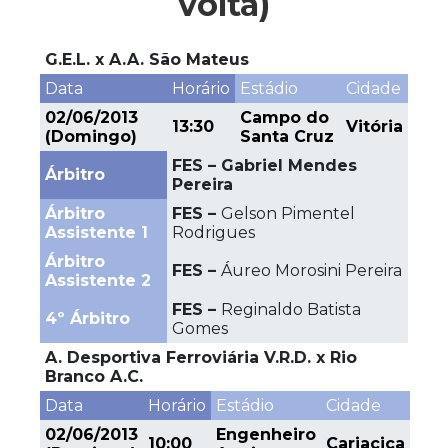
volta)
G.E.L. x A.A. São Mateus
Data
Horário
Estádio
Cidade
02/06/2013
Campo do
13:30
Vitória
(Domingo)
Santa Cruz
FES – Gabriel Mendes
Árbitro
Pereira
Árbitro
FES –
Gelson Pimentel
Assistente 1
Rodrigues
Árbitro
FES –
Áureo Morosini Pereira
Assistente 2
FES –
Reginaldo Batista
4º Árbitro
Gomes
A. Desportiva Ferroviária V.R.D. x Rio
Branco A.C.
Data
Horário
Estádio
Cidade
02/06/2013
Engenheiro
10:00
Cariacica