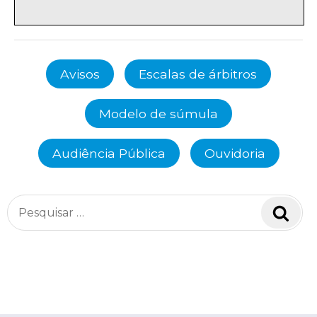
Avisos
Escalas de árbitros
Modelo de súmula
Audiência Pública
Ouvidoria
Pesquisar
Pesq
por: