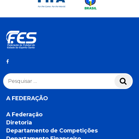
Pesquisar
Pesq
por:
A FEDERAÇÃO
A Federação
Diretoria
Departamento de Competições
Departamento Financeiro