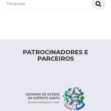
Pesquisar
Pesq
por:
PATROCINADORES E
PARCEIROS