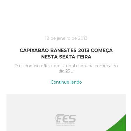
18 de janeiro de 2013
CAPIXABÃO BANESTES 2013 COMEÇA
NESTA SEXTA-FEIRA
O calendário oficial do futebol capixaba começa no
dia 25 …
“Capixabão
Continue lendo
Banestes
2013
começa
nesta
sexta-
feira”