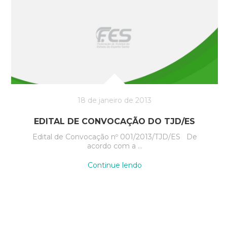
escalas
do
Estadual
Série
A
e
Estadual
Sub
20”
18 de janeiro de 2013
EDITAL DE CONVOCAÇÃO DO TJD/ES
Edital de Convocação nº 001/2013/TJD/ES De
acordo com a …
“Edital
Continue lendo
de
Convocação
do
TJD/ES”