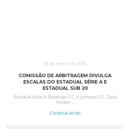
lança
marca
do
centenário
e
confirma
parceria
com
a
Icone
Sports”
18 de janeiro de 2013
COMISSÃO DE ARBITRAGEM DIVULGA
ESCALAS DO ESTADUAL SÉRIE A E
ESTADUAL SUB 20
Estadual Série A Botafogo F.C. X Linhares F.C. Data
Horário …
“Comissão
Continue lendo
de
Arbitragem
divulga