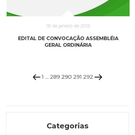
18 de janeiro de 2013
EDITAL DE CONVOCAÇÃO ASSEMBLÉIA
GERAL ORDINÁRIA
Página
Página
Página
Página
Página
Página
Próxima
Navegação
anterior
página
por
1
…
289
290
291
292
posts
Categorias