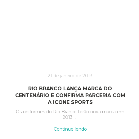
21 de janeiro de 2013
RIO BRANCO LANÇA MARCA DO
CENTENÁRIO E CONFIRMA PARCERIA COM
A ICONE SPORTS
Os uniformes do Rio Branco terão nova marca em
2013. …
“Rio
Continue lendo
Branco