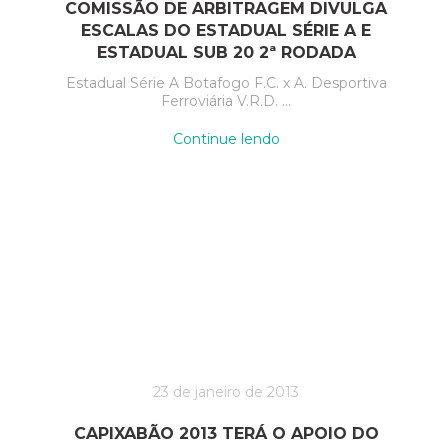
COMISSÃO DE ARBITRAGEM DIVULGA
ESCALAS DO ESTADUAL SÉRIE A E
ESTADUAL SUB 20 2ª RODADA
Estadual Série A Botafogo F.C. x A. Desportiva
Ferroviária V.R.D. …
“Comissão
Continue lendo
de
Arbitragem
divulga
escalas
do
Estadual
Série
A
e
Estadual
Sub
20
2ª
Rodada”
23 de janeiro de 2013
CAPIXABÃO 2013 TERÁ O APOIO DO