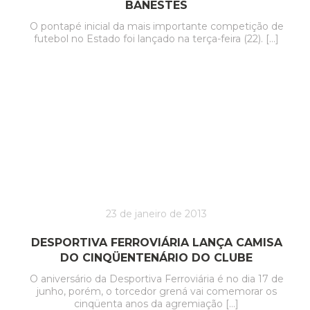
BANESTES
O pontapé inicial da mais importante competição de
futebol no Estado foi lançado na terça-feira (22). […]
23 de janeiro de 2013
DESPORTIVA FERROVIÁRIA LANÇA CAMISA
DO CINQÜENTENÁRIO DO CLUBE
O aniversário da Desportiva Ferroviária é no dia 17 de
junho, porém, o torcedor grená vai comemorar os
cinqüenta anos da agremiação […]