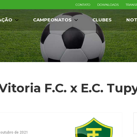
CONTATO
DOWNLOADS
TRANS
AÇÃO
CAMPEONATOS
CLUBES
NOT
Vitoria F.C. x E.C. Tup
 outubro de 2021