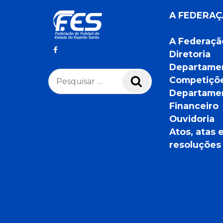
A FEDERA
A Federaçã
Diretoria
Departame
Pesquisar
Competiçõ
Pesquisar
por:
Departame
Financeiro
Ouvidoria
Atos, atas 
resoluções