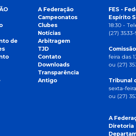
ÇÃO
A Federação
FES - Fed
Campeonatos
Espírito 
o
Clubes
18:30 - T
Notícias
(27) 3533
nto de
Arbitragem
es
TJD
Comissão
nto
Contato
feira das 
Downloads
ou (27) 3
Transparência
e
Antigo
Tribunal 
sexta-feir
ou (27) 3
A Federa
Diretoria
Departam