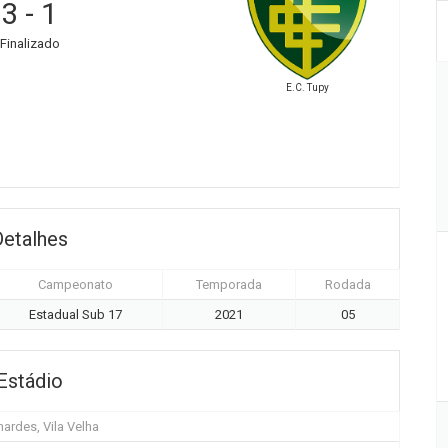
3
-
1
Finalizado
E.C. Tupy
Detalhes
Campeonato
Temporada
Rodada
Estadual Sub 17
2021
05
Estádio
nardes, Vila Velha