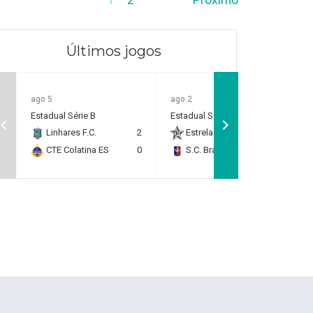
Últimos jogos
ago 5
ago 2
Estadual Série B
Estadual Série B
Linhares F.C.
2
Estrela do Norte F.C.
2
CTE Colatina ES
0
S.C. Brasil Capixaba
0