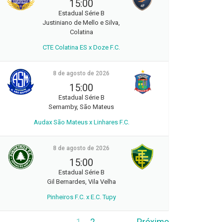
15:00
Estadual Série B
Justiniano de Mello e Silva,
Colatina
CTE Colatina ES x Doze F.C.
8 de agosto de 2026
15:00
Estadual Série B
Sernamby, São Mateus
Audax São Mateus x Linhares F.C.
8 de agosto de 2026
15:00
Estadual Série B
Gil Bernardes, Vila Velha
Pinheiros F.C. x E.C. Tupy
1
2
Próximo