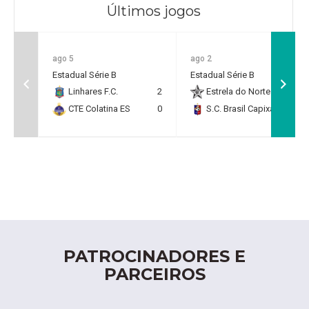
Últimos jogos
ago 5
ago 2
Estadual Série B
Estadual Série B
Linhares F.C.
2
Estrela do Norte F.C.
2
CTE Colatina ES
0
S.C. Brasil Capixaba
0
PATROCINADORES E
PARCEIROS