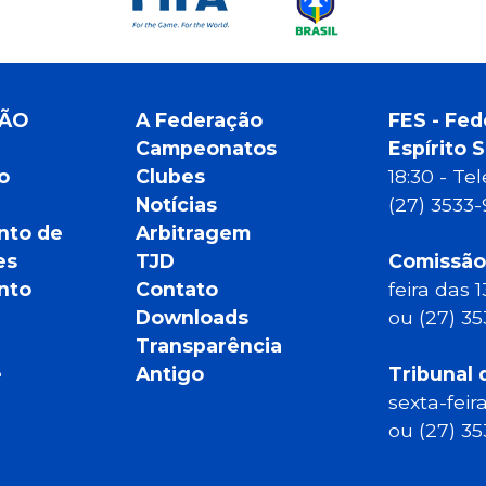
ÇÃO
A Federação
FES - Fed
Campeonatos
Espírito 
o
Clubes
18:30 - T
Notícias
(27) 3533
nto de
Arbitragem
es
TJD
Comissão
nto
Contato
feira das 
Downloads
ou (27) 3
Transparência
e
Antigo
Tribunal 
sexta-feir
ou (27) 3