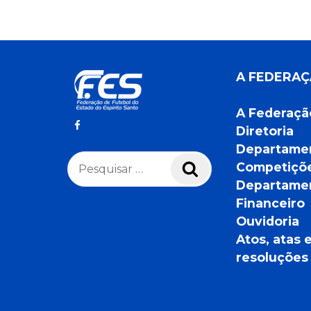
A FEDERA
A Federaçã
Diretoria
Departame
Pesquisar
Competiçõ
Pesquisar
por:
Departame
Financeiro
Ouvidoria
Atos, atas 
resoluções