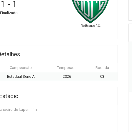
1
-
1
Finalizado
Rio Branco F.C.
Detalhes
Campeonato
Temporada
Rodada
Estadual Série A
2026
03
Estádio
choeiro de Itapemirim