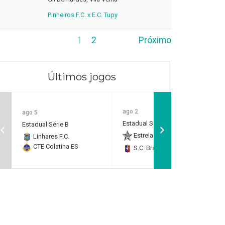
Pinheiros F.C. x E.C. Tupy
1
2
Próximo
Últimos jogos
ago 2
ago 5
Estadual Série B
Estadual Série B
Estrela do Norte F.C.
2
Linhares F.C.
CTE Colatina ES
S.C. Brasil Capixaba
0