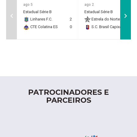
ago 5
ago 2
Estadual Série B
Estadual Série B
Linhares F.C.
2
Estrela do Norte F.C.
2
CTE Colatina ES
0
S.C. Brasil Capixaba
0
PATROCINADORES E
PARCEIROS