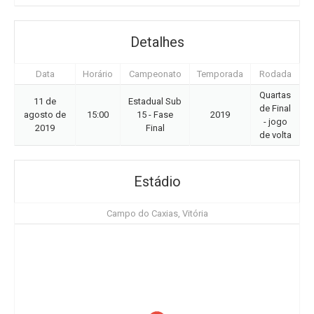
Detalhes
Data
Horário
Campeonato
Temporada
Rodada
Quartas
11 de
Estadual Sub
de Final
agosto de
15:00
15 - Fase
2019
- jogo
2019
Final
de volta
Estádio
Campo do Caxias, Vitória