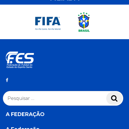
Pesquisar
Pesq
por:
A FEDERAÇÃO