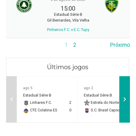
15:00
Estadual Série B
Gil Bernardes, Vila Velha
Pinheiros F.C. x E.C. Tupy
1
2
Próximo
Últimos jogos
ago 5
ago 2
Estadual Série B
Estadual Série B
Linhares F.C.
2
Estrela do Norte F.C.
2
CTE Colatina ES
0
S.C. Brasil Capixaba
0