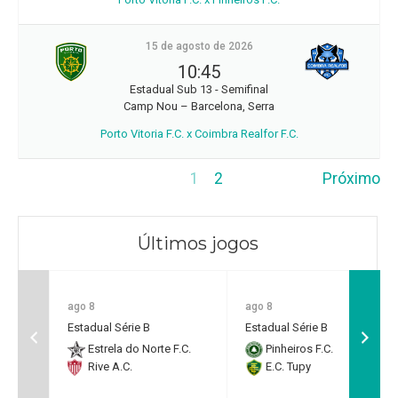
15 de agosto de 2026
10:45
Estadual Sub 13 - Semifinal
Camp Nou – Barcelona, Serra
Porto Vitoria F.C. x Coimbra Realfor F.C.
1
2
Próximo
Últimos jogos
ago 8
ago 8
Estadual Série B
Estadual Série B
Estrela do Norte F.C.
Pinheiros F.C.
Rive A.C.
E.C. Tupy