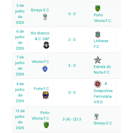
5 de
Ibiraçu E.C.
junho
0 - 0
Ida
Porto
de
Vitoria F.C.
2026
6 de
Rio Branco
junho
A.C. SAF
2 - 0
Ida
Linhares
de
F.C.
2026
7 de
Vitoria F.C.
junho
3 - 0
Ida
Estrela do
de
Norte F.C.
2026
A.
4 de
Forte F.C.
junho
Desportiva
0 - 0
Ida
de
Ferroviária
2026
V.R.D.
13 de
Porto
junho
Vitoria F.C.
3 (4) - (3) 3
Volta
de
Ibiraçu E.C.
2026