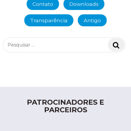
Contato
Downloads
Transparência
Antigo
Pesquisar
Pesq
por:
PATROCINADORES E
PARCEIROS