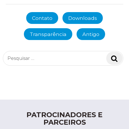
Contato
Downloads
Transparência
Antigo
Pesquisar
Pesq
por:
PATROCINADORES E
PARCEIROS