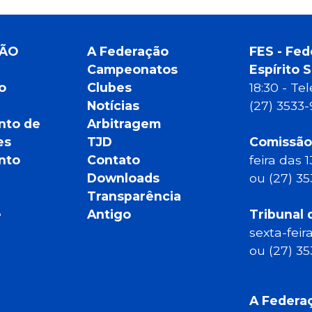
ÇÃO
A Federação
FES - Fed
Campeonatos
Espírito 
o
Clubes
18:30 - T
Notícias
(27) 3533
nto de
Arbitragem
es
TJD
Comissão
nto
Contato
feira das 
Downloads
ou (27) 3
Transparência
e
Antigo
Tribunal 
sexta-feir
ou (27) 3
A Federa