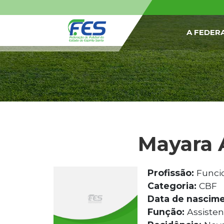
A FEDER
Mayara 
Profissão:
Funcio
Categoria:
CBF
Data de nascime
Função:
Assisten