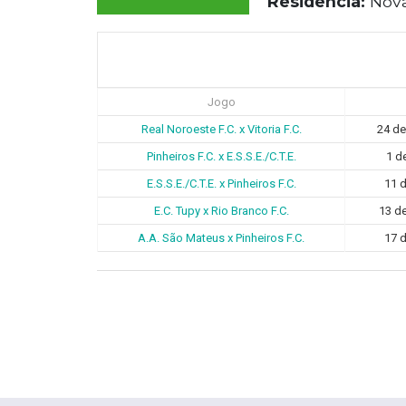
Residência:
Nova
Jogo
Real Noroeste F.C. x Vitoria F.C.
24 de
Pinheiros F.C. x E.S.S.E./C.T.E.
1 d
E.S.S.E./C.T.E. x Pinheiros F.C.
11 d
E.C. Tupy x Rio Branco F.C.
13 d
A.A. São Mateus x Pinheiros F.C.
17 d