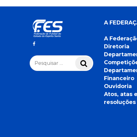
A FEDERA
A Federaçã
Diretoria
Departame
Pesquisar
Competiçõ
Pesquisar
por:
Departame
Financeiro
Ouvidoria
Atos, atas 
resoluções