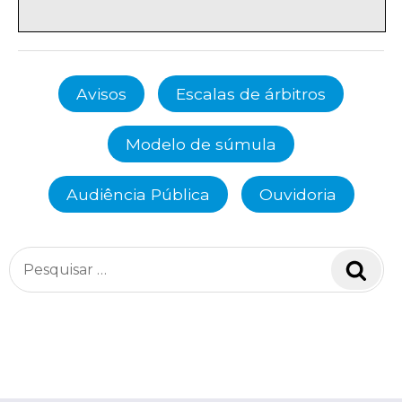
Avisos
Escalas de árbitros
Modelo de súmula
Audiência Pública
Ouvidoria
Pesquisar
Pesq
por: