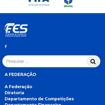
Pesquisar
Pesq
por:
A FEDERAÇÃO
A Federação
Diretoria
Departamento de Competições
Departamento Financeiro