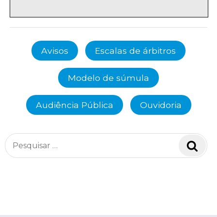
Avisos
Escalas de árbitros
Modelo de súmula
Audiência Pública
Ouvidoria
Pesquisar
Pesq
por: