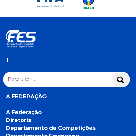
Pesquisar
Pesq
por:
A FEDERAÇÃO
A Federação
Diretoria
Departamento de Competições
Departamento Financeiro