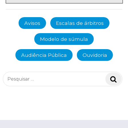
Avisos
Escalas de árbitros
Modelo de súmula
Audiência Pública
Ouvidoria
Pesquisar
Pesq
por: