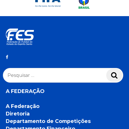
Pesquisar
Pesq
por:
A FEDERAÇÃO
A Federação
Diretoria
Departamento de Competições
Departamento Financeiro