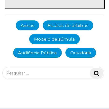
Avisos
Escalas de árbitros
Modelo de súmula
Audiência Pública
Ouvidoria
Pesquisar
Pesq
por: