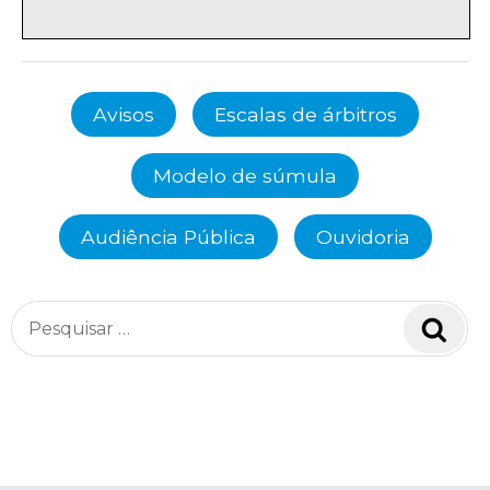
Avisos
Escalas de árbitros
Modelo de súmula
Audiência Pública
Ouvidoria
Pesquisar
Pesq
por: