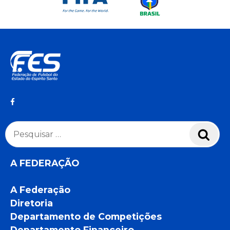
Pesquisar
Pesq
por:
A FEDERAÇÃO
A Federação
Diretoria
Departamento de Competições
Departamento Financeiro