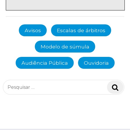
Avisos
Escalas de árbitros
Modelo de súmula
Audiência Pública
Ouvidoria
Pesquisar
Pesq
por: