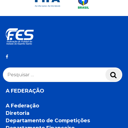
Pesquisar
Pesq
por:
A FEDERAÇÃO
A Federação
Diretoria
Departamento de Competições
Departamento Financeiro