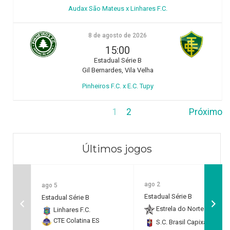
Audax São Mateus x Linhares F.C.
8 de agosto de 2026
15:00
Estadual Série B
Gil Bernardes, Vila Velha
Pinheiros F.C. x E.C. Tupy
1
2
Próximo
Últimos jogos
ago 2
ago 5
Estadual Série B
Estadual Série B
Estrela do Norte F.C.
2
Linhares F.C.
CTE Colatina ES
S.C. Brasil Capixaba
0