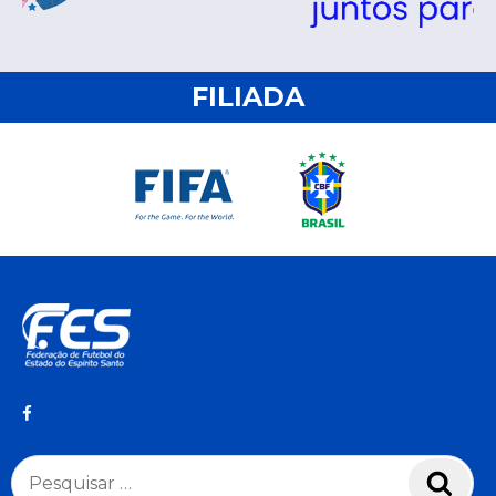
FILIADA
Pesquisar
Pesq