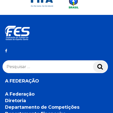
Pesquisar
Pesq
por:
A FEDERAÇÃO
A Federação
Diretoria
Departamento de Competições