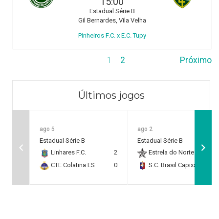
15:00
Estadual Série B
Gil Bernardes, Vila Velha
Pinheiros F.C. x E.C. Tupy
1
2
Próximo
Últimos jogos
ago 5
ago 2
Estadual Série B
Estadual Série B
Linhares F.C.
2
Estrela do Norte F.C.
2
CTE Colatina ES
0
S.C. Brasil Capixaba
0