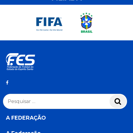
Pesquisar
Pesq
por:
A FEDERAÇÃO