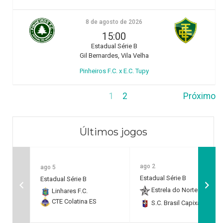
8 de agosto de 2026
15:00
Estadual Série B
Gil Bernardes, Vila Velha
Pinheiros F.C. x E.C. Tupy
1
2
Próximo
Últimos jogos
ago 2
ago 5
Estadual Série B
Estadual Série B
Estrela do Norte F.C.
2
Linhares F.C.
CTE Colatina ES
S.C. Brasil Capixaba
0