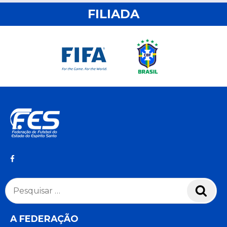
FILIADA
Pesquisar
Pesq
por:
A FEDERAÇÃO