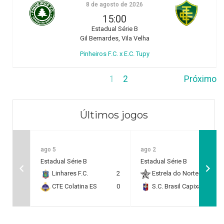
8 de agosto de 2026
15:00
Estadual Série B
Gil Bernardes, Vila Velha
Pinheiros F.C. x E.C. Tupy
1
2
Próximo
Últimos jogos
ago 5
ago 2
Estadual Série B
Estadual Série B
Linhares F.C.
2
Estrela do Norte F.C.
2
CTE Colatina ES
0
S.C. Brasil Capixaba
0