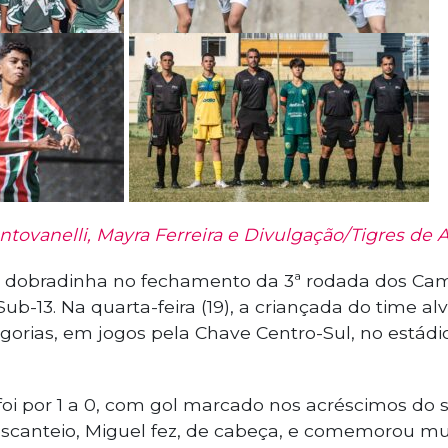
tovanelli, Mayra Ferreira e Divulgação/Tigres de 
z a dobradinha no fechamento da 3ª rodada dos C
ub-13. Na quarta-feira (19), a criançada do time a
orias, em jogos pela Chave Centro-Sul, no estádi
a foi por 1 a 0, com gol marcado nos acréscimos d
scanteio, Miguel fez, de cabeça, e comemorou mui