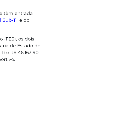
 e têm entrada
l Sub-11
e do
 (FES), os dois
ria de Estado de
11) e R$ 46.163,90
ortivo.