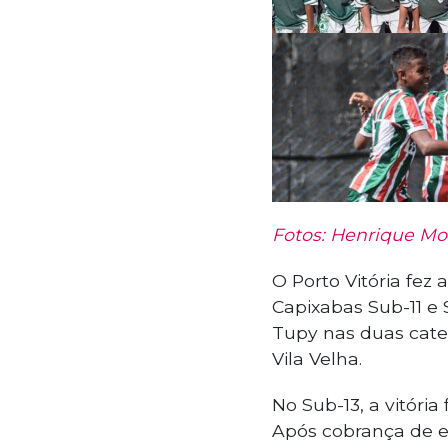
Fotos: Henrique Mon
O Porto Vitória fe
Capixabas Sub-11 e S
Tupy nas duas categ
Vila Velha.
No Sub-13, a vitóri
Após cobrança de e