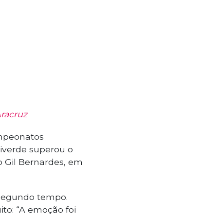
Aracruz
ampeonatos
lviverde superou o
o Gil Bernardes, em
o segundo tempo.
to: “A emoção foi