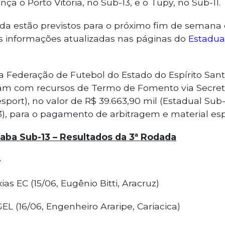
nça o Porto Vitória, no Sub-13, e o Tupy, no Sub-11.
ada estão previstos para o próximo fim de semana
 as informações atualizadas nas páginas do
Estadua
Federação de Futebol do Estado do Espírito Santo
m com recursos de Termo de Fomento via Secreta
sport), no valor de R$ 39.663,90 mil (Estadual Sub-
3), para o pagamento de arbitragem e material esp
ba Sub-13 – Resultados da 3ª Rodada
e
ias EC (15/06, Eugênio Bitti, Aracruz)
 GEL (16/06, Engenheiro Araripe, Cariacica)