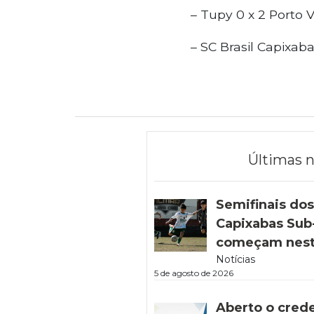
– Tupy 0 x 2 Porto Vi
– SC Brasil Capixab
Últimas n
Semifinais do
Capixabas Sub-
começam nest
Notícias
5 de agosto de 2026
Aberto o cred