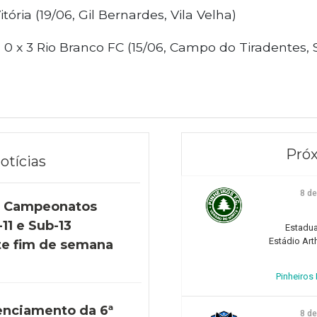
tória (19/06, Gil Bernardes, Vila Velha)
a 0 x 3 Rio Branco FC (15/06, Campo do Tiradentes, 
Próx
otícias
8 d
s Campeonatos
11 e Sub-13
Estadua
Estádio Art
e fim de semana
Pinheiros F
enciamento da 6ª
8 d