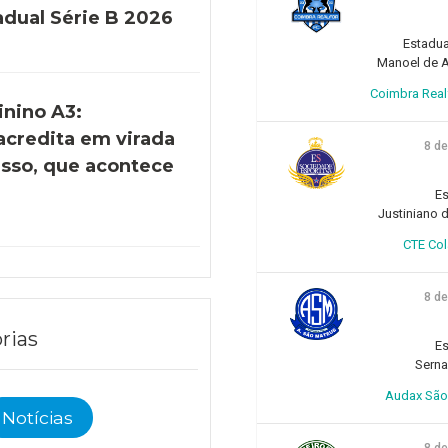
adual Série B 2026
Estadua
Manoel de Ar
Coimbra Realfo
inino A3:
acredita em virada
8 d
esso, que acontece
)
Es
Justiniano d
CTE Col
8 d
rias
Es
Sern
Audax São 
Notícias