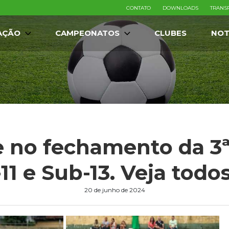
CONTATO
DOWNLOADS
TRANS
AÇÃO
CAMPEONATOS
CLUBES
NOT
e no fechamento da 3ª
11 e Sub-13. Veja todos
20 de junho de 2024