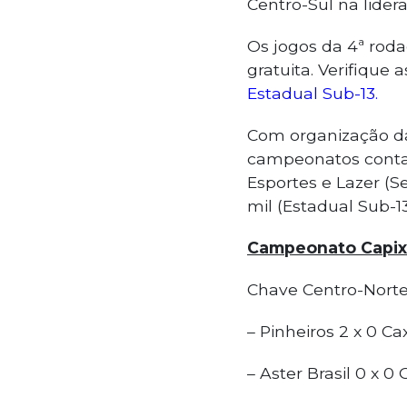
Centro-Sul na lidera
Os jogos da 4ª rod
gratuita. Verifique
Estadual Sub-13.
Com organização da 
campeonatos conta
Esportes e Lazer (Se
mil (Estadual Sub-1
Campeonato Capixa
Chave Centro-Nort
– Pinheiros 2 x 0 Cax
– Aster Brasil 0 x 0