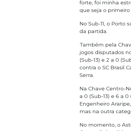
forte, foi minha est
que seja o primeiro 
No Sub-11, o Porto s
da partida.
Também pela Chave 
jogos disputados n
(Sub-13) e 2 a 0 (S
contra o SC Brasil C
Serra.
Na Chave Centro-No
a 0 (Sub-13) e 6 a 
Engenheiro Araripe,
mas na outra catego
No momento, o Aste