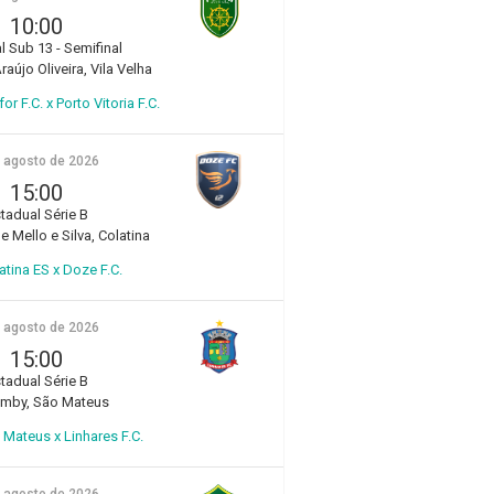
10:00
l Sub 13 - Semifinal
aújo Oliveira, Vila Velha
r F.C. x Porto Vitoria F.C.
e agosto de 2026
15:00
tadual Série B
e Mello e Silva, Colatina
atina ES x Doze F.C.
e agosto de 2026
15:00
tadual Série B
amby, São Mateus
Mateus x Linhares F.C.