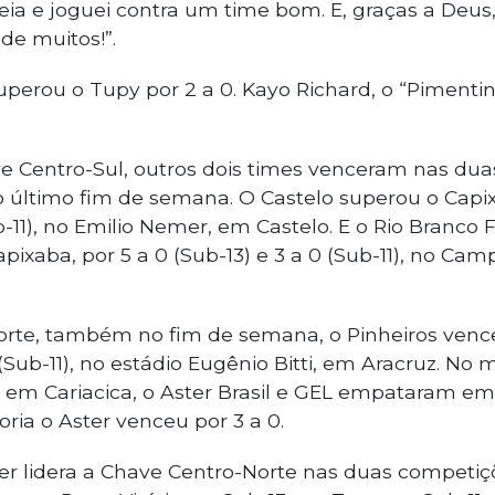
reia e joguei contra um time bom. E, graças a Deus, 
de muitos!”.
uperou o Tupy por 2 a 0. Kayo Richard, o “Pimentinh
Centro-Sul, outros dois times venceram nas duas
o último fim de semana. O Castelo superou o Capix
ub-11), no Emilio Nemer, em Castelo. E o Rio Branco
apixaba, por 5 a 0 (Sub-13) e 3 a 0 (Sub-11), no Ca
rte, também no fim de semana, o Pinheiros vence
0 (Sub-11), no estádio Eugênio Bitti, em Aracruz. N
 em Cariacica, o Aster Brasil e GEL empataram em 
ria o Aster venceu por 3 a 0.
r lidera a Chave Centro-Norte nas duas competiçõ