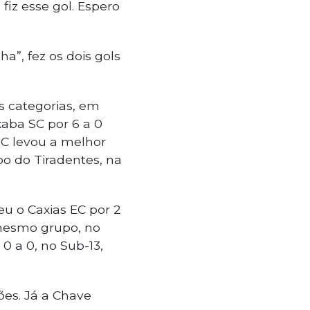
fiz esse gol. Espero
a”, fez os dois gols
 categorias, em
aba SC por 6 a 0
 FC levou a melhor
mpo do Tiradentes, na
u o Caxias EC por 2
o mesmo grupo, no
0 a 0, no Sub-13,
es. Já a Chave