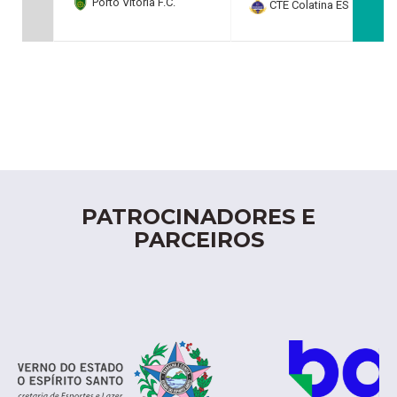
Porto Vitoria F.C.
CTE Colatina ES
0
PATROCINADORES E
PARCEIROS