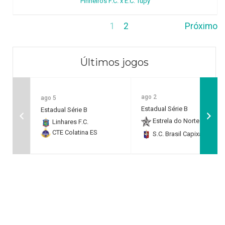
Pinheiros F.C. x E.C. Tupy
1
2
Próximo
Últimos jogos
ago 2
ago 5
Estadual Série B
Estadual Série B
Estrela do Norte F.C.
2
Linhares F.C.
CTE Colatina ES
S.C. Brasil Capixaba
0