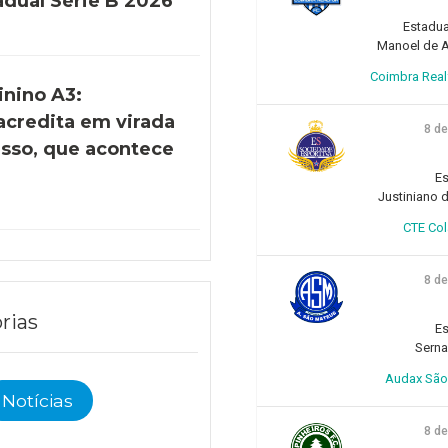
adual Série B 2026
Estadua
Manoel de Ar
Coimbra Realfo
inino A3:
acredita em virada
8 d
esso, que acontece
)
Es
Justiniano d
CTE Col
8 d
rias
Es
Sern
Audax São 
Notícias
8 d