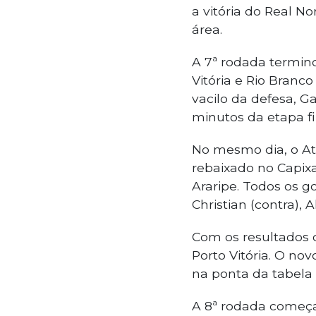
a vitória do Real N
área.
A 7ª rodada termino
Vitória e Rio Branco
vacilo da defesa, G
minutos da etapa fin
No mesmo dia, o At
rebaixado no Capixa
Araripe. Todos os 
Christian (contra), A
Com os resultados d
Porto Vitória. O no
na ponta da tabela p
A 8ª rodada começa 