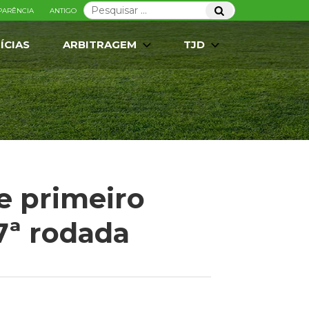
Pesquisar
Pesquisar
PARÊNCIA
ANTIGO
por:
ÍCIAS
ARBITRAGEM
TJD
e primeiro
7ª rodada