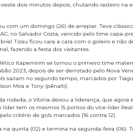
oroeste dois minutos depois, chutando rasteiro na
u com um domingo (26) de arrepiar. Teve clássico 
 AC, no Salvador Costa, vencido pelo time capa-pret
abriel Tizeu ficou cara a cara com o goleiro e não 
al, fazendo a festa dos visitantes.
lético Itapemirim se tornou o primeiro time mat
bão 2023, depois de ser derrotado pelo Nova Venéc
gols saíram no segundo tempo, marcados por Tiago
lison Mira e Tony (pênalti).
a rodada, o Vitória deixou a liderança, que agora
vo líder tem os mesmos 15 pontos do vice-líder Rea
elo critério de gols marcados (16 contra 12).
na quinta (02) e termina na segunda-feira (06). T