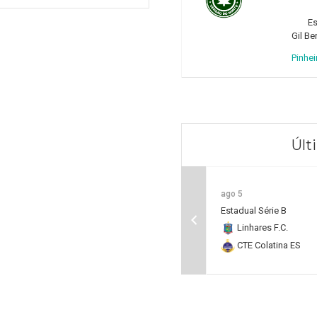
Es
Gil Be
Pinhei
Últ
ago 5
Estadual Série B
Linhares F.C.
CTE Colatina ES