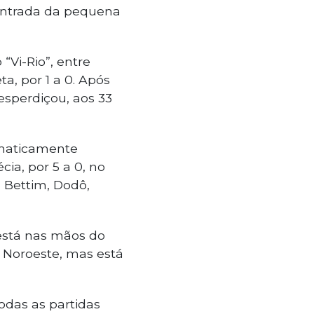
 entrada da pequena
“Vi-Rio”, entre
a, por 1 a 0. Após
desperdiçou, aos 33
ematicamente
ia, por 5 a 0, no
 Bettim, Dodô,
 está nas mãos do
l Noroeste, mas está
odas as partidas