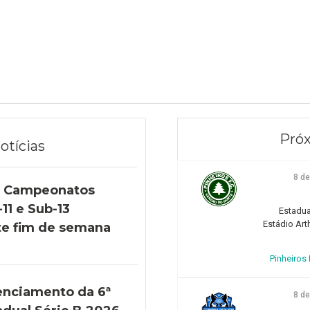
Próx
otícias
8 d
s Campeonatos
11 e Sub-13
Estadua
Estádio Art
e fim de semana
Pinheiros F
enciamento da 6ª
8 d