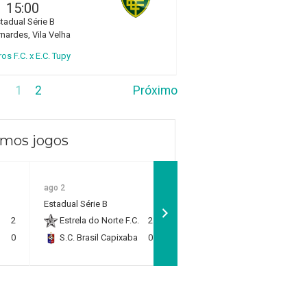
15:00
tadual Série B
rnardes, Vila Velha
ros F.C. x E.C. Tupy
1
2
Próximo
imos jogos
ago 2
ago 2
Estadual Sub 11 - Quartas
Estadual Série B
de Final
2
Estrela do Norte F.C.
2
Rio Branco F.C.
1
0
S.C. Brasil Capixaba
0
RP Academy
0