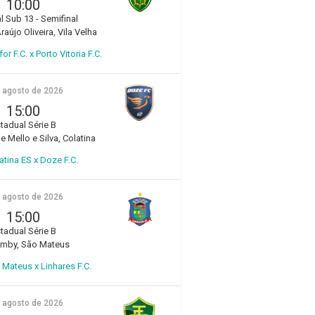
10:00
l Sub 13 - Semifinal
aújo Oliveira, Vila Velha
r F.C. x Porto Vitoria F.C.
e agosto de 2026
15:00
tadual Série B
e Mello e Silva, Colatina
atina ES x Doze F.C.
e agosto de 2026
15:00
tadual Série B
amby, São Mateus
Mateus x Linhares F.C.
e agosto de 2026