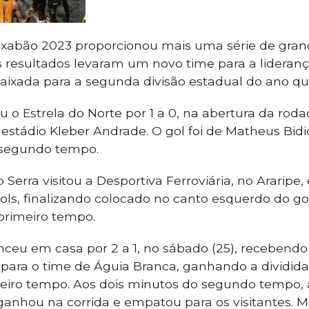
ixabão 2023 proporcionou mais uma série de gran
s resultados levaram um novo time para a lideranç
baixada para a segunda divisão estadual do ano q
u o Estrela do Norte por 1 a 0, na abertura da roda
o estádio Kleber Andrade. O gol foi de Matheus Bidi
 segundo tempo.
 o Serra visitou a Desportiva Ferroviária, no Araripe,
gols, finalizando colocado no canto esquerdo do gol
primeiro tempo.
ceu em casa por 2 a 1, no sábado (25), recebendo 
r para o time de Águia Branca, ganhando a dividida
eiro tempo. Aos dois minutos do segundo tempo,
ganhou na corrida e empatou para os visitantes. Ma