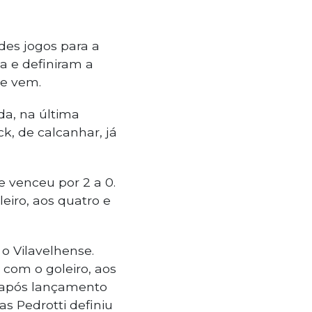
des jogos para a
a e definiram a
ue vem.
da, na última
ck, de calcanhar, já
 e venceu por 2 a 0.
eiro, aos quatro e
o Vilavelhense.
 com o goleiro, aos
 após lançamento
s Pedrotti definiu