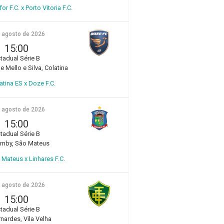
r F.C. x Porto Vitoria F.C.
e agosto de 2026
15:00
tadual Série B
e Mello e Silva, Colatina
atina ES x Doze F.C.
e agosto de 2026
15:00
tadual Série B
amby, São Mateus
Mateus x Linhares F.C.
e agosto de 2026
15:00
tadual Série B
rnardes, Vila Velha