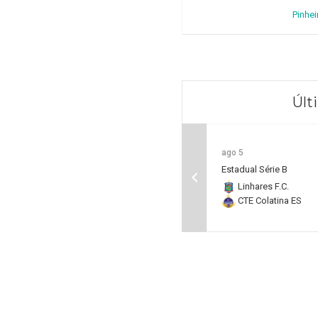
Pinhei
Últ
ago 5
Estadual Série B
Linhares F.C.
CTE Colatina ES