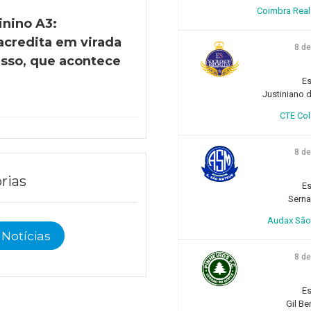
Coimbra Realfo
inino A3:
acredita em virada
8 d
esso, que acontece
)
Es
Justiniano d
CTE Col
8 d
rias
Es
Sern
Audax São 
Notícias
8 d
Es
Gil Be