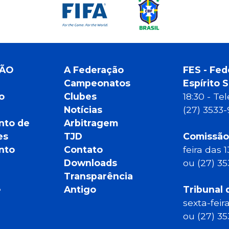
ÇÃO
A Federação
FES - Fed
Campeonatos
Espírito 
o
Clubes
18:30 - T
Notícias
(27) 3533
nto de
Arbitragem
es
TJD
Comissão
nto
Contato
feira das 
Downloads
ou (27) 3
Transparência
e
Antigo
Tribunal 
sexta-feir
ou (27) 3