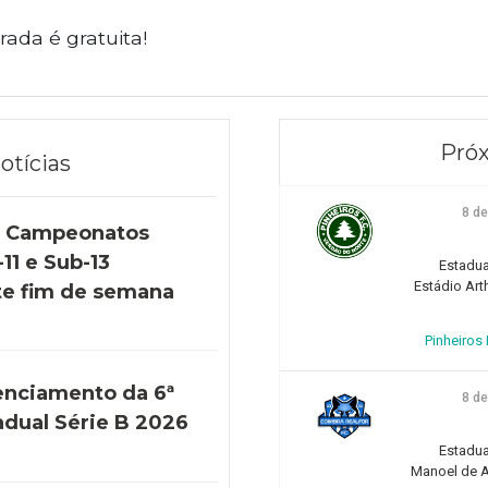
rada é gratuita!
Próx
otícias
8 d
s Campeonatos
11 e Sub-13
Estadua
Estádio Art
e fim de semana
Pinheiros F
enciamento da 6ª
8 d
adual Série B 2026
Estadua
Manoel de Ar