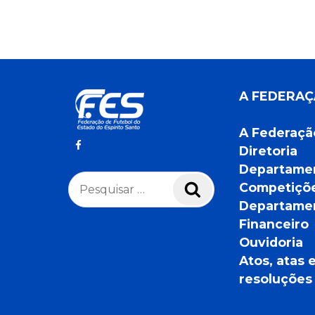
A FEDERA
A Federaçã
Diretoria
Departame
Pesquisar
Competiçõ
Pesquisar
por:
Departame
Financeiro
Ouvidoria
Atos, atas 
resoluções