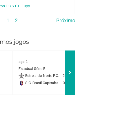
ros F.C. x E.C. Tupy
1
2
Próximo
imos jogos
ago 2
ago 2
Estadual Sub 11 - Quartas
Estadual Série B
de Final
Estrela do Norte F.C.
2
Rio Branco F.C.
1
S.C. Brasil Capixaba
0
RP Academy
0