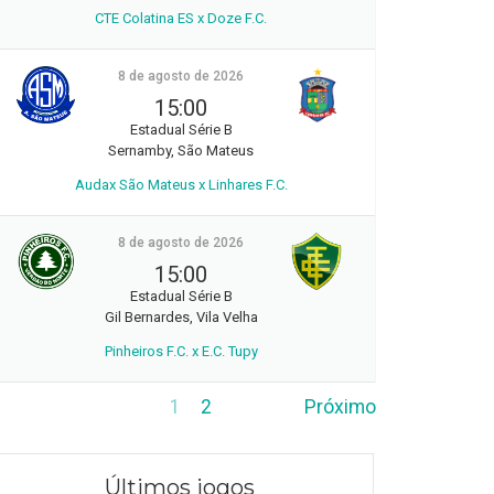
CTE Colatina ES x Doze F.C.
8 de agosto de 2026
15:00
Estadual Série B
Sernamby, São Mateus
Audax São Mateus x Linhares F.C.
8 de agosto de 2026
15:00
Estadual Série B
Gil Bernardes, Vila Velha
Pinheiros F.C. x E.C. Tupy
1
2
Próximo
Últimos jogos