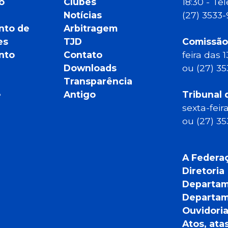
o
Clubes
18:30 - T
Notícias
(27) 3533
nto de
Arbitragem
es
TJD
Comissão
nto
Contato
feira das 
Downloads
ou (27) 3
Transparência
e
Antigo
Tribunal 
sexta-feir
ou (27) 3
A Federa
Diretoria
Departam
Departam
Ouvidori
Atos, ata