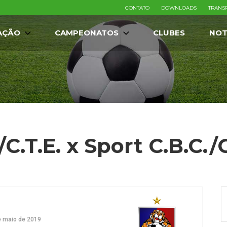
CONTATO
DOWNLOADS
TRANS
AÇÃO
CAMPEONATOS
CLUBES
NOT
./C.T.E. x Sport C.B.C./
e maio de 2019