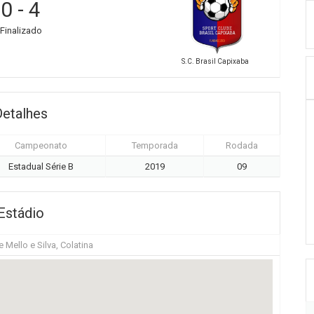
0
-
4
Finalizado
S.C. Brasil Capixaba
Detalhes
Campeonato
Temporada
Rodada
Estadual Série B
2019
09
Estádio
 Mello e Silva, Colatina