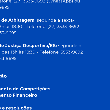
elefone: (27) 3533-9692 (WhatsApp) ou
-9695
 de Arbitragem:
segunda a sexta-
13h às 18:30 - Telefone: (27) 3533-9692
533-9695
de Justiça Desportiva/ES:
segunda a
a das 13h às 18:30 - Telefone: 3533-9692
533-9695
ção
ento de Competições
ento Financeiro
a
s e resoluções