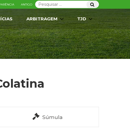
Pesquisar
Pesquisar
PARÊNCIA
ANTIGO
por:
ÍCIAS
ARBITRAGEM
TJD
Colatina
Súmula