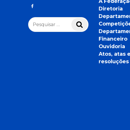
A Federaçã
Diretoria
Departame
Pesquisar
Competiçõ
Pesquisar
por:
Departame
Financeiro
Ouvidoria
Atos, atas 
resoluções