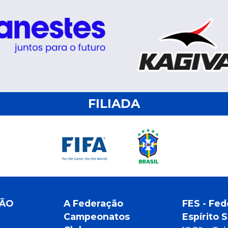
FILIADA
ÇÃO
A Federação
FES - Fed
Campeonatos
Espírito 