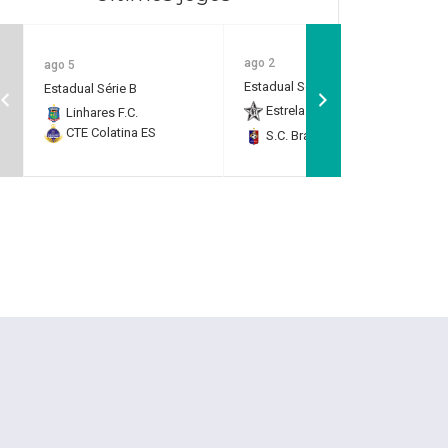
ago 2
ago 5
Estadual Série B
Estadual Série B
Estrela do Norte F.C.
2
Linhares F.C.
CTE Colatina ES
S.C. Brasil Capixaba
0