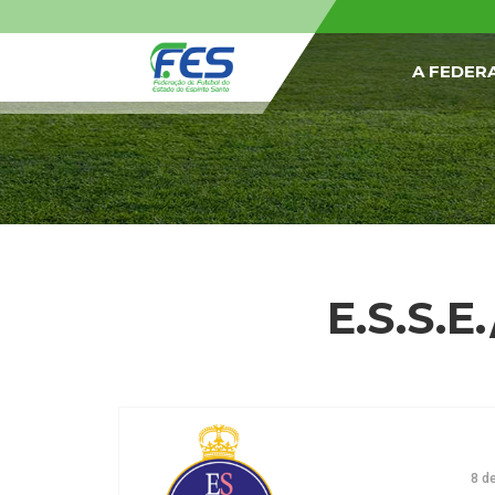
A FEDER
E.S.S.E
8 d