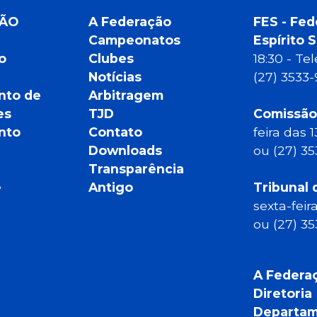
ÇÃO
A Federação
FES - Fed
Campeonatos
Espírito 
o
Clubes
18:30 - T
Notícias
(27) 3533
nto de
Arbitragem
es
TJD
Comissão
nto
Contato
feira das 
Downloads
ou (27) 3
Transparência
e
Antigo
Tribunal 
sexta-feir
ou (27) 3
A Federa
Diretoria
Departam