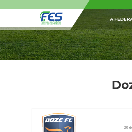
A FEDER
Doz
20 d