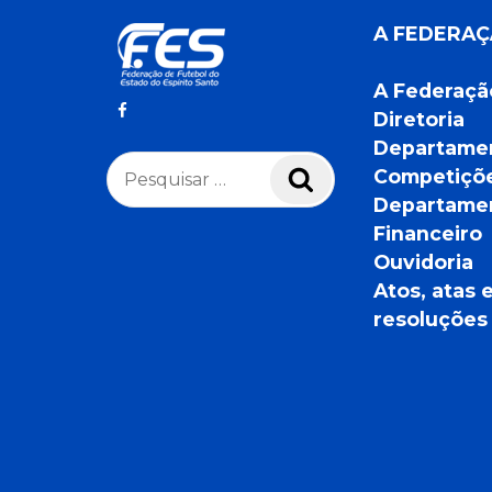
A FEDERA
A Federaçã
Diretoria
Departame
Pesquisar
Competiçõ
Pesquisar
por:
Departame
Financeiro
Ouvidoria
Atos, atas 
resoluções