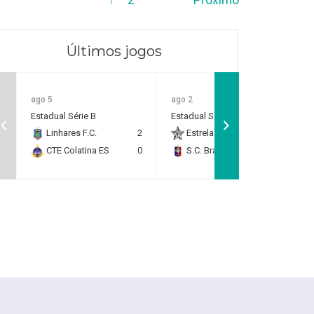
Últimos jogos
ago 5
ago 2
Estadual Série B
Estadual Série B
Linhares F.C.
2
Estrela do Norte F.C.
2
CTE Colatina ES
0
S.C. Brasil Capixaba
0