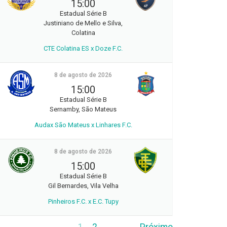
15:00
Estadual Série B
Justiniano de Mello e Silva,
Colatina
CTE Colatina ES x Doze F.C.
8 de agosto de 2026
15:00
Estadual Série B
Sernamby, São Mateus
Audax São Mateus x Linhares F.C.
8 de agosto de 2026
15:00
Estadual Série B
Gil Bernardes, Vila Velha
Pinheiros F.C. x E.C. Tupy
1
2
Próximo